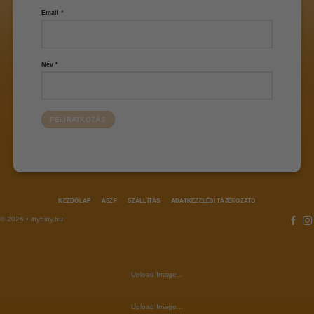
Email
*
Név
*
KEZDŐLAP
ÁSZF
SZÁLLÍTÁS
ADATKEZELÉSI TÁJÉKOZATÓ
© 2026 • ittybitty.hu
Upload Image...
Upload Image...