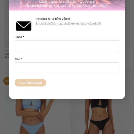
Első vásárlásod után
15%-os
kedvezmény
kuponnal ajándkozunk meg!
Iratkozz fel a hírlevélre!
Értesülj elsőként az akciókról és újdonságokról!
Email
*
BOTTOMS
BOTTOMS
Asszimetrikus bikini alsó – Ultraviolet
Basic bikini alsó – Blackberry
21.500
Ft
15.000
Ft
21.500
Ft
15.000
Ft
Név
*
-30%
-30%