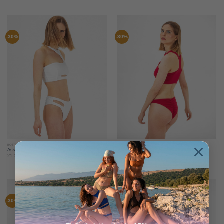
-30%
-30%
×
BOTTOMS
BOTTOMS
Asszimetrikus bikini alsó – Raspberry
Asszimetrikus bikini alsó – Party snow
Caipiroska
21.500
Ft
15.000
Ft
21.500
Ft
15.000
Ft
-30%
-30%