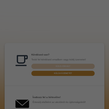
Kérdésed van?
Tedd fel kérdésed emailben vagy küldj üzenetet!
KÜLDJ EMAILT
KÜLDJ ÜZENETET
Íratkozz fel a hírlevélre!
Értesülj elsőként az akciókról és újdonságokról!