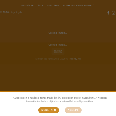
KEZDŐLAP
ÁSZF
SZÁLLÍTÁS
ADATKEZELÉSI TÁJÉKOZATÓ
© 2026 • ittybitty.hu
Upload Image...
Upload Image...
Minden jog fenntartva! 2026 ©
Ittibitty.hu
A weboldalon a minőségi felhasználói élmény érdekében sütiket használunk. A weboldal
használatáva ön hozzájárul az adatkezelési szabályzatunkhoz.
MORE INFO
ACCEPT