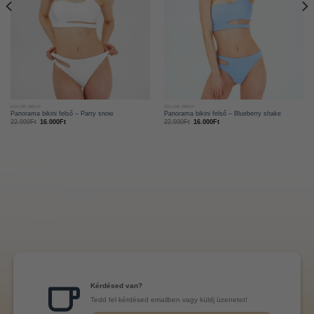
COLOR DROP
COLOR DROP
Panorama bikini felső – Party snow
Panorama bikini felső – Blueberry shake
22.900
Ft
16.000
Ft
22.900
Ft
16.000
Ft
Kérdésed van?
Tedd fel kérdésed emailben vagy küldj üzenetet!