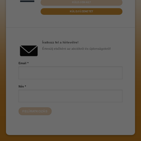
KÜLDJ EMAILT
KÜLDJ ÜZENETET
Íratkozz fel a hírlevélre!
Értesülj elsőként az akciókról és újdonságokról!
Email
*
Név
*