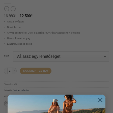
16.990
Ft
12.500
Ft
Oldalt kivágott
Brazil fazon
Anyagösszetétel: 20% elasztán, 80% újrahasznosított poliamid
Ultrasoft matt anyag
Elasztikus necc bélés
Méret
Olíva zöld bikini alsó 'Militaire' mennyiség
KOSÁRBA TESZEM
Cikkszám:
N/A
Kategória:
Neutrals collection
×
Címke:
bikini felső