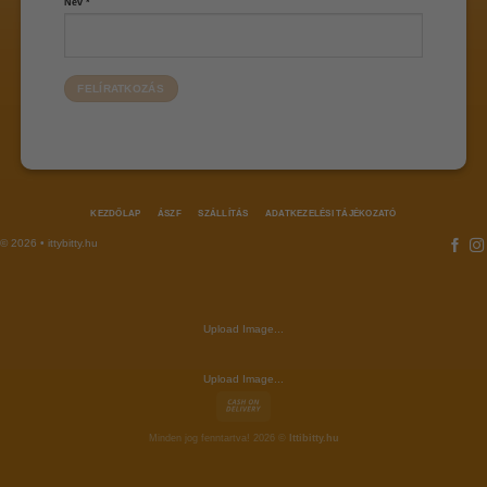
Név
*
KEZDŐLAP
ÁSZF
SZÁLLÍTÁS
ADATKEZELÉSI TÁJÉKOZATÓ
© 2026 • ittybitty.hu
Upload Image...
Upload Image...
Minden jog fenntartva! 2026 ©
Ittibitty.hu