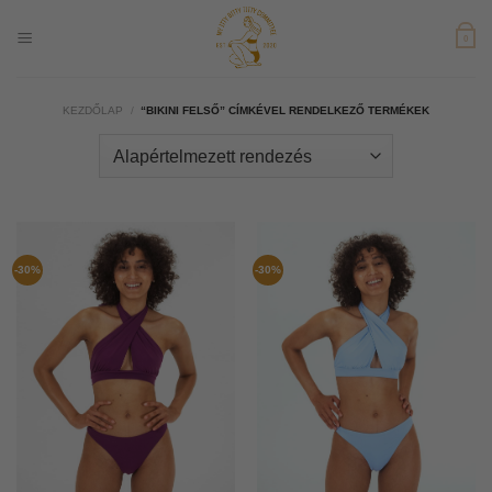
Skip
to
0
content
KEZDŐLAP
/
“BIKINI FELSŐ” CÍMKÉVEL RENDELKEZŐ TERMÉKEK
-30%
-30%