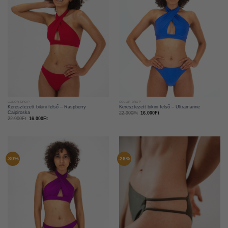
COLOR DROP
COLOR DROP
Keresztezett bikini felső – Raspberry
Keresztezett bikini felső – Ultramarine
Caipiroska
22.900
Ft
16.000
Ft
22.900
Ft
16.000
Ft
-30%
-26%