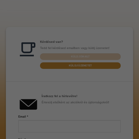
Kérdésed van?
Tedd fel kérdésed emailben vagy küldj üzenetet!
KÜLDJ EMAILT
KÜLDJ ÜZENETET
Íratkozz fel a hírlevélre!
Értesülj elsőként az akciókról és újdonságokról!
Email
*