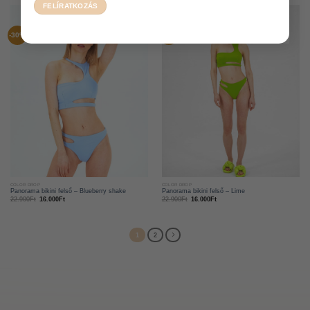
-30%
-30%
COLOR DROP
COLOR DROP
Panorama bikini felső – Blueberry shake
Panorama bikini felső – Lime
22.900
Ft
16.000
Ft
22.900
Ft
16.000
Ft
1
2