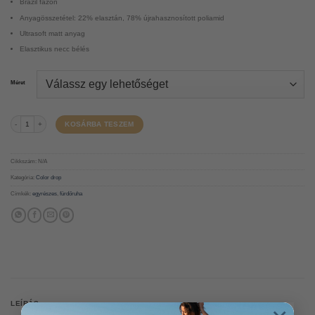
Brazil fazon
Anyagösszetétel: 22% elasztán, 78% újrahasznosított poliamid
Ultrasoft matt anyag
Elasztikus necc bélés
Méret
Palain egyrészes fürdőruha - Cherry mennyiség
KOSÁRBA TESZEM
Cikkszám:
N/A
Kategória:
Color drop
Címkék:
egyrészes
,
fürdőruha
LEÍRÁS