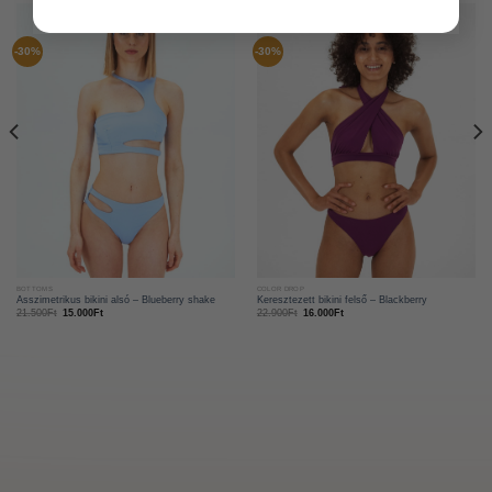
-30%
-30%
BOTTOMS
COLOR DROP
Asszimetrikus bikini alsó – Blueberry shake
Keresztezett bikini felső – Blackberry
21.500
Ft
15.000
Ft
22.900
Ft
16.000
Ft