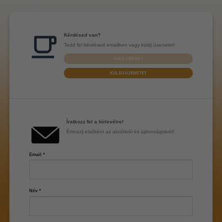
Kérdésed van?
Tedd fel kérdésed emailben vagy küldj üzenetet!
KÜLDJ EMAILT
KÜLDJ ÜZENETET
Íratkozz fel a hírlevélre!
Értesülj elsőként az akciókról és újdonságokról!
Email
*
Név
*