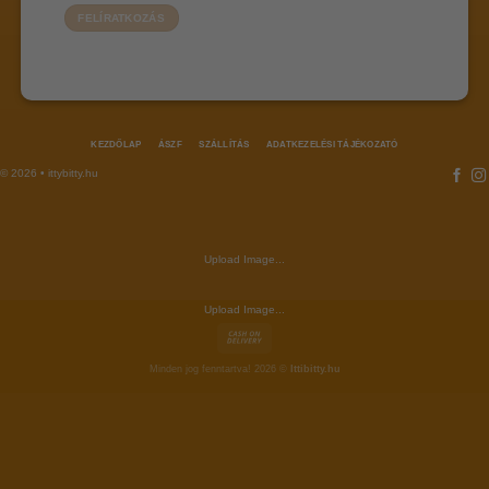
KEZDŐLAP
ÁSZF
SZÁLLÍTÁS
ADATKEZELÉSI TÁJÉKOZATÓ
© 2026 • ittybitty.hu
Upload Image...
Upload Image...
Minden jog fenntartva! 2026 ©
Ittibitty.hu