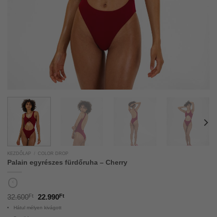
KEZDŐLAP
/
COLOR DROP
Palain egyrészes fürdőruha – Cherry
32.600
Ft
22.990
Ft
Hátul mélyen kivágott