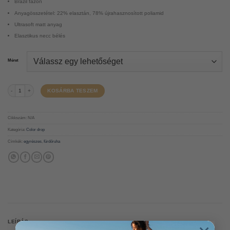
Brazil fazon
Anyagösszetétel: 22% elasztán, 78% újrahasznosított poliamid
Ultrasoft matt anyag
Elasztikus necc bélés
Méret
Palain egyrészes fürdőruha - Raspberry Caipiroska mennyiség
KOSÁRBA TESZEM
Cikkszám:
N/A
Kategória:
Color drop
Címkék:
egyrészes
,
fürdőruha
LEÍRÁS