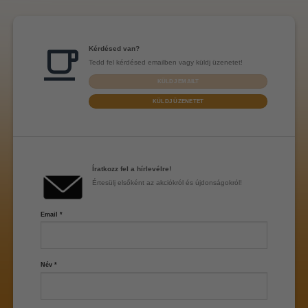
Kérdésed van?
Tedd fel kérdésed emailben vagy küldj üzenetet!
KÜLDJ EMAILT
KÜLDJ ÜZENETET
Íratkozz fel a hírlevélre!
Értesülj elsőként az akciókról és újdonságokról!
Email
*
Név
*