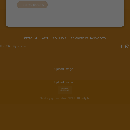
KEZDŐLAP
ÁSZF
SZÁLLÍTÁS
ADATKEZELÉSI TÁJÉKOZATÓ
© 2026 • ittybitty.hu
Upload Image...
Upload Image...
Minden jog fenntartva! 2026 ©
Ittibitty.hu