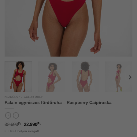
KEZDŐLAP
/
COLOR DROP
Palain egyrészes fürdőruha – Raspberry Caipiroska
32.600
Ft
22.990
Ft
Hátul mélyen kivágott