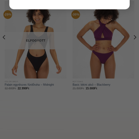
-29%
-30%
ELFOGYOTT
COLOR DROP
BOTTOMS
Palain egyrészes fürdőruha – Midnight
Basic bikini alsó – Blackberry
32.600
Ft
22.990
Ft
21.500
Ft
15.000
Ft