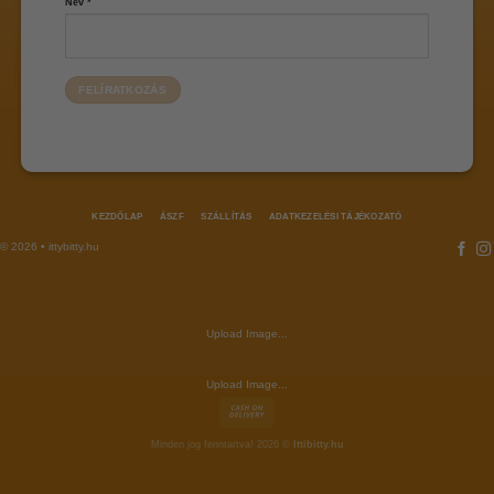
Név
*
KEZDŐLAP
ÁSZF
SZÁLLÍTÁS
ADATKEZELÉSI TÁJÉKOZATÓ
© 2026 • ittybitty.hu
Upload Image...
Upload Image...
Minden jog fenntartva! 2026 ©
Ittibitty.hu