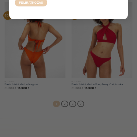
-30%
-30%
BOTTOMS
BOTTOMS
Basic bikini alsó – Negroni
Basic bikini alsó – Raspberry Caipiroska
21.500
Ft
15.000
Ft
21.500
Ft
15.000
Ft
1
2
3