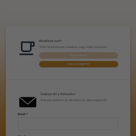
Kérdésed van?
Tedd fel kérdésed emailben vagy küldj üzenetet!
KÜLDJ EMAILT
KÜLDJ ÜZENETET
Íratkozz fel a hírlevélre!
Értesülj elsőként az akciókról és újdonságokról!
Email
*