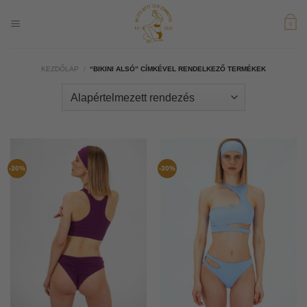
Skip
to
0
content
KEZDŐLAP
/
“BIKINI ALSÓ” CÍMKÉVEL RENDELKEZŐ TERMÉKEK
-30%
-30%