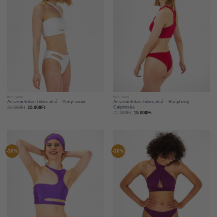
BOTTOMS
BOTTOMS
Asszimetrikus bikini alsó – Raspberry
Asszimetrikus bikini alsó – Party snow
Caipiroska
21.500
Ft
15.000
Ft
21.500
Ft
15.000
Ft
-30%
-30%