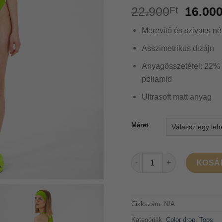
22.900
Ft
16.00
Merevítő és szivacs nél
Asszimetrikus dizájn
Anyagösszetétel: 22% 
poliamid
Ultrasoft matt anyag
Méret
Panorama bikini felső - L
KOSÁ
Cikkszám:
N/A
Kategóriák:
Color drop
,
Tops