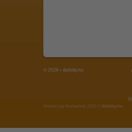
© 2026 • ittybitty.hu
U
Minden jog fenntartva! 2026 ©
Ittibitty.hu