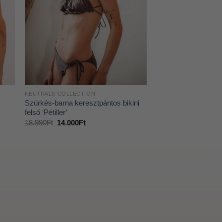
NEUTRALS COLLECTION
Szürkés-barna keresztpántos bikini
felső ‘Pétiller’
18.990
Ft
14.000
Ft