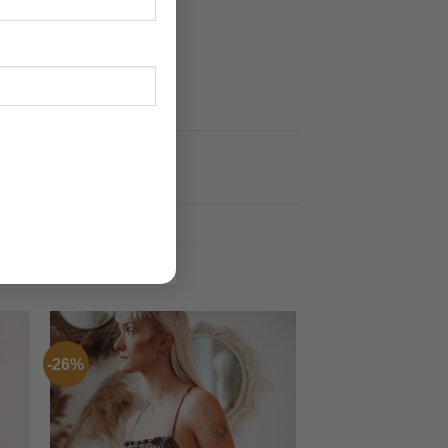
órnak és a homoknak.
árítógépben.
 M
-26%