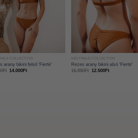
RALS COLLECTION
NEUTRALS COLLECTION
 arany bikini felső ‘Fierté’
Rezes arany bikini alsó ‘Fierté’
90
Ft
14.000
Ft
16.990
Ft
12.500
Ft