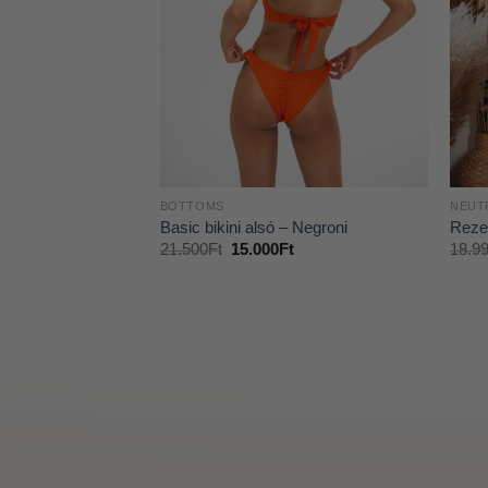
TION
BOTTOMS
NEUT
ni felső ‘Clèante’
Basic bikini alsó – Negroni
Rezes
t
21.500
Ft
15.000
Ft
18.9