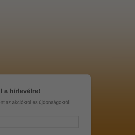
l a hírlevélre!
ént az akciókról és újdonságokról!