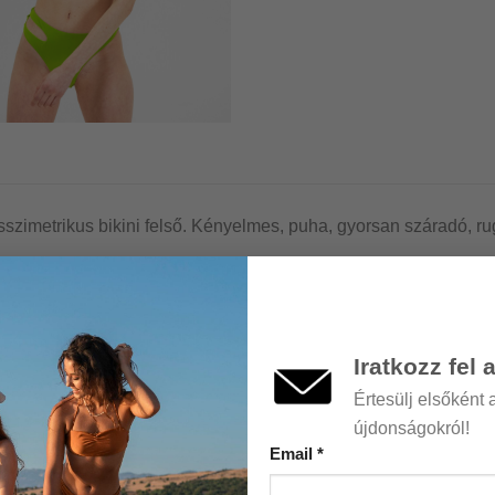
 asszimetrikus bikini felső. Kényelmes, puha, gyorsan száradó
egenerált nejlon (újrahasznosított poliamid)
Iratkozz fel 
Értesülj elsőként 
regenerált nejlon olyan hulladékból készül, amelyet a világ 
újdonságokról!
égtelenszer újragenerálható szál.
Email
*