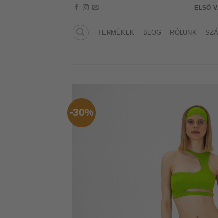
Skip
ELSŐ 
to
content
TERMÉKEK
BLOG
RÓLUNK
SZÁ
-30%