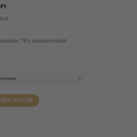
0
Ft
küli
elasztán, 78% újrahasznosított
ime mennyiség
RBA TESZEM