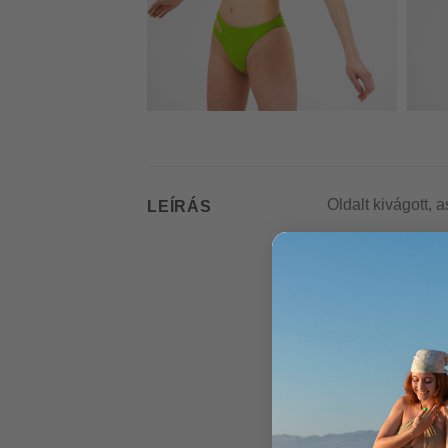
Oldalt kivágott,
LEÍRÁS
Anyaga:
78% ECONYL® r
22% elasztán
Az ECONYL® 100% 
mentettek ki és v