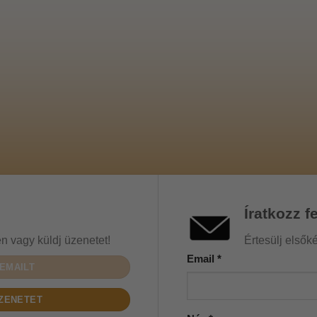
Íratkozz fe
n vagy küldj üzenetet!
Értesülj elsők
Email
*
EMAILT
ZENETET