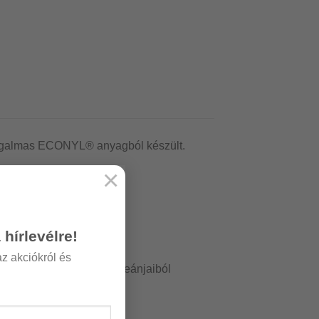
, rugalmas ECONYL® anyagból készült.
×
a hírlevélre!
az akciókról és
hulladéklerakóiból és óceánjaiból