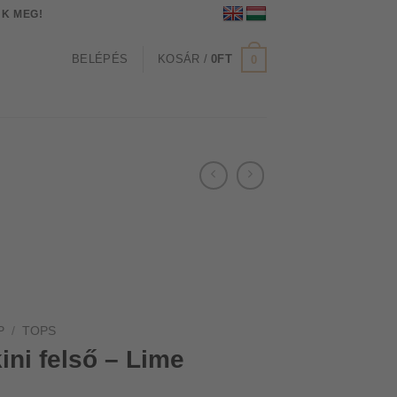
K MEG!
BELÉPÉS
KOSÁR /
0
FT
0
P
/
TOPS
ni felső – Lime